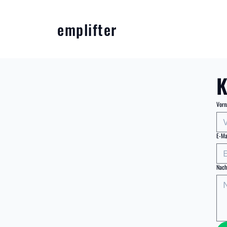
emplifter
K
Vor
E-Ma
Nach