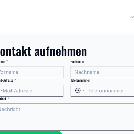
Ko
ontakt aufnehmen
name
*
Nachname
il-Adresse
*
Telefonnummer
richt
*